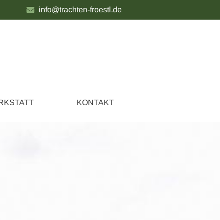
info@trachten-froestl.de
RKSTATT
KONTAKT