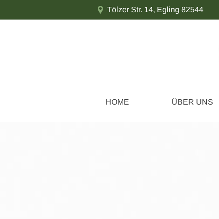
Tölzer Str. 14
,
Egling
82544
HOME
ÜBER UNS